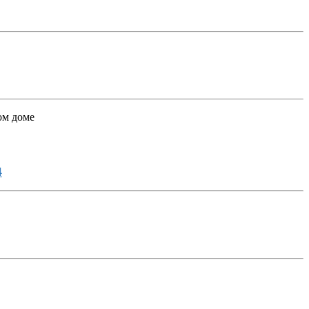
ом доме
4