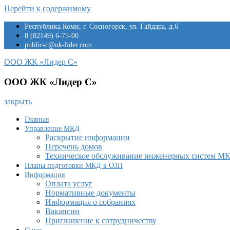
Перейти к содержимому
Республика Коми, г. Сосногорск, ул. Гайдара, д.6
8 (82149) 6-75-00
public-c@uk-lider.com
ООО ЖК «Лидер С»
ООО ЖК «Лидер С»
закрыть
Главная
Управление МКД
Раскрытие информации
Перечень домов
Техническое обслуживание инженерных систем М
Планы подготовки МКД к ОЗП
Информация
Оплата услуг
Нормативные документы
Информация о собраниях
Вакансии
Приглашение к сотрудничеству