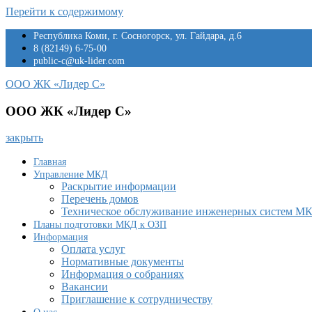
Перейти к содержимому
Республика Коми, г. Сосногорск, ул. Гайдара, д.6
8 (82149) 6-75-00
public-c@uk-lider.com
ООО ЖК «Лидер С»
ООО ЖК «Лидер С»
закрыть
Главная
Управление МКД
Раскрытие информации
Перечень домов
Техническое обслуживание инженерных систем М
Планы подготовки МКД к ОЗП
Информация
Оплата услуг
Нормативные документы
Информация о собраниях
Вакансии
Приглашение к сотрудничеству