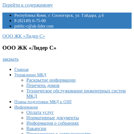
Перейти к содержимому
Республика Коми, г. Сосногорск, ул. Гайдара, д.6
8 (82149) 6-75-00
public-c@uk-lider.com
ООО ЖК «Лидер С»
ООО ЖК «Лидер С»
закрыть
Главная
Управление МКД
Раскрытие информации
Перечень домов
Техническое обслуживание инженерных систем
МКД
Планы подготовки МКД к ОЗП
Информация
Оплата услуг
Нормативные документы
Информация о собраниях
Вакансии
Приглашение к сотрудничеству