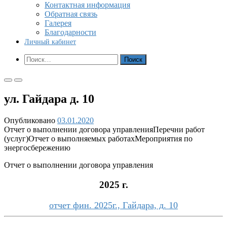
Контактная информация
Обратная связь
Галерея
Благодарности
Личный кабинет
Показать
Найти:
форму
поиска
Основное
Основное
меню
меню
ул. Гайдара д. 10
для
для
мобильных
ПК
Опубликовано
03.01.2020
Отчет о выполнении договора управления
Перечни работ
(услуг)
Отчет о выполняемых работах
Мероприятия по
энергосбережению
Отчет о выполнении договора управления
2025 г.
отчет фин. 2025г., Гайдара, д. 10