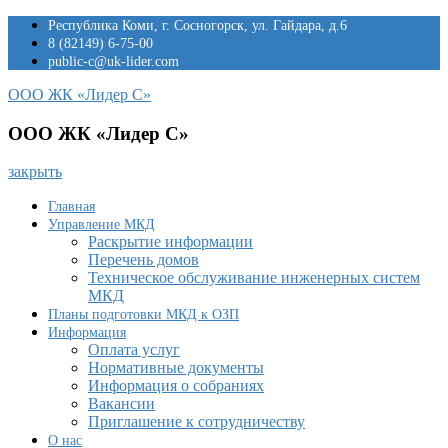
Перейти
Республика Коми, г. Сосногорск, ул. Гайдара, д.6
к
8 (82149) 6-75-00
содержимому
public-c@uk-lider.com
ООО ЖК «Лидер С»
ООО ЖК «Лидер С»
закрыть
Главная
Управление МКД
Раскрытие информации
Перечень домов
Техническое обслуживание инженерных систем
МКД
Планы подготовки МКД к ОЗП
Информация
Оплата услуг
Нормативные документы
Информация о собраниях
Вакансии
Приглашение к сотрудничеству
О нас