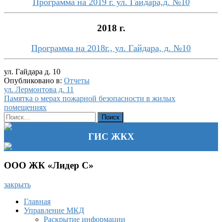
Программа на 2019 г. ул. Гайдара,д. №10
2018 г.
Программа на 2018г., ул. Гайдара, д. №10
ул. Гайдара д. 10
Опубликовано в:
Отчеты
Навигация
ул. Лермонтова д. 11
Памятка о мерах пожарной безопасности в жилых
по
помещениях
записям
Найти:
ГИС ЖКХ
ООО ЖК «Лидер С»
закрыть
Главная
Управление МКД
Раскрытие информации