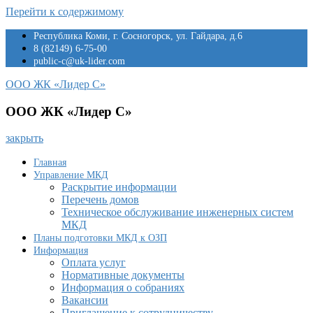
Перейти к содержимому
Республика Коми, г. Сосногорск, ул. Гайдара, д.6
8 (82149) 6-75-00
public-c@uk-lider.com
ООО ЖК «Лидер С»
ООО ЖК «Лидер С»
закрыть
Главная
Управление МКД
Раскрытие информации
Перечень домов
Техническое обслуживание инженерных систем
МКД
Планы подготовки МКД к ОЗП
Информация
Оплата услуг
Нормативные документы
Информация о собраниях
Вакансии
Приглашение к сотрудничеству