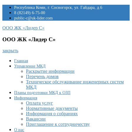
Перейти
Республика Коми, г. Сосногорск, ул. Гайдара, д.6
к
8 (82149) 6-75-00
содержимому
public-c@uk-lider.com
ООО ЖК «Лидер С»
ООО ЖК «Лидер С»
закрыть
Главная
Управление МКД
Раскрытие информации
Перечень домов
Техническое обслуживание инженерных систем
МКД
Планы подготовки МКД к ОЗП
Информация
Оплата услуг
Нормативные документы
Информация о собраниях
Вакансии
Приглашение к сотрудничеству
О нас