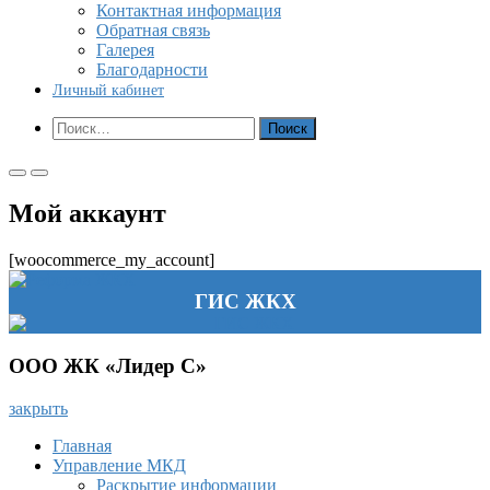
Контактная информация
Обратная связь
Галерея
Благодарности
Личный кабинет
Показать
Найти:
форму
поиска
Основное
Основное
меню
меню
Мой аккаунт
для
для
мобильных
ПК
[woocommerce_my_account]
ГИС ЖКХ
ООО ЖК «Лидер С»
закрыть
Главная
Управление МКД
Раскрытие информации