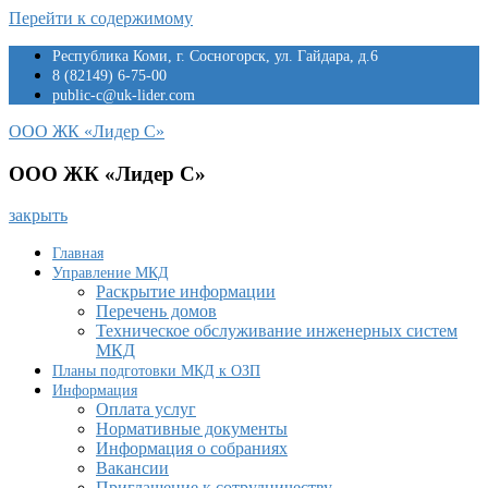
Перейти к содержимому
Республика Коми, г. Сосногорск, ул. Гайдара, д.6
8 (82149) 6-75-00
public-c@uk-lider.com
ООО ЖК «Лидер С»
ООО ЖК «Лидер С»
закрыть
Главная
Управление МКД
Раскрытие информации
Перечень домов
Техническое обслуживание инженерных систем
МКД
Планы подготовки МКД к ОЗП
Информация
Оплата услуг
Нормативные документы
Информация о собраниях
Вакансии
Приглашение к сотрудничеству