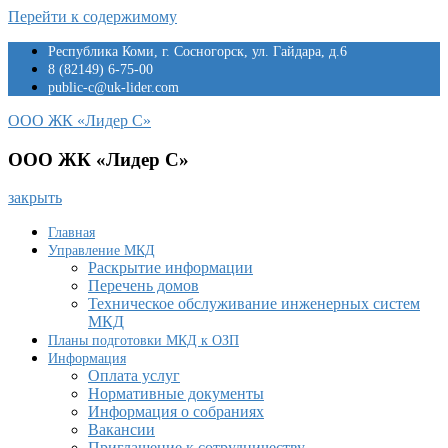
Перейти к содержимому
Республика Коми, г. Сосногорск, ул. Гайдара, д.6
8 (82149) 6-75-00
public-c@uk-lider.com
ООО ЖК «Лидер С»
ООО ЖК «Лидер С»
закрыть
Главная
Управление МКД
Раскрытие информации
Перечень домов
Техническое обслуживание инженерных систем
МКД
Планы подготовки МКД к ОЗП
Информация
Оплата услуг
Нормативные документы
Информация о собраниях
Вакансии
Приглашение к сотрудничеству