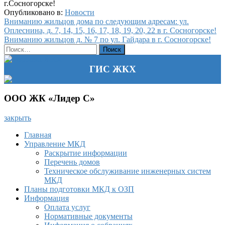
г.Сосногорске!
Опубликовано в:
Новости
Навигация
Вниманию жильцов дома по следующим адресам: ул.
Оплеснина, д. 7, 14, 15, 16, 17, 18, 19, 20, 22 в г. Сосногорске!
по
Вниманию жильцов д. № 7 по ул. Гайдара в г. Сосногорске!
записям
Найти:
ГИС ЖКХ
ООО ЖК «Лидер С»
закрыть
Главная
Управление МКД
Раскрытие информации
Перечень домов
Техническое обслуживание инженерных систем
МКД
Планы подготовки МКД к ОЗП
Информация
Оплата услуг
Нормативные документы