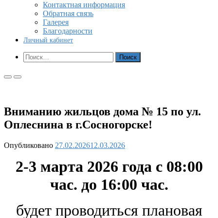
Контактная информация
Обратная связь
Галерея
Благодарности
Личный кабинет
Показать
Найти:
форму
поиска
Основное
Основное
меню
меню
для
для
мобильных
ПК
Вниманию жильцов дома № 15 по ул.
Оплеснина в г.Сосногорске!
Опубликовано
27.02.2026
12.03.2026
2-3 марта 2026 года с 08:00
час. до 16:00 час.
будет проводиться плановая