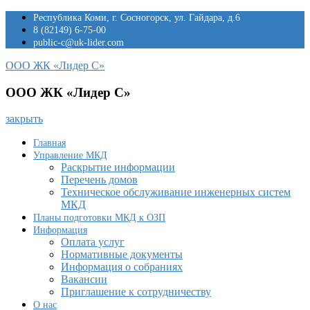
Перейти
Республика Коми, г. Сосногорск, ул. Гайдара, д.6
к
8 (82149) 6-75-00
содержимому
public-c@uk-lider.com
ООО ЖК «Лидер С»
ООО ЖК «Лидер С»
закрыть
Главная
Управление МКД
Раскрытие информации
Перечень домов
Техническое обслуживание инженерных систем
МКД
Планы подготовки МКД к ОЗП
Информация
Оплата услуг
Нормативные документы
Информация о собраниях
Вакансии
Приглашение к сотрудничеству
О нас