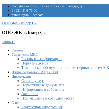
Перейти
Республика Коми, г. Сосногорск, ул. Гайдара, д.6
к
8 (82149) 6-75-00
содержимому
public-c@uk-lider.com
ООО ЖК «Лидер С»
ООО ЖК «Лидер С»
закрыть
Главная
Управление МКД
Раскрытие информации
Перечень домов
Техническое обслуживание инженерных систем М
Планы подготовки МКД к ОЗП
Информация
Оплата услуг
Нормативные документы
Информация о собраниях
Вакансии
Приглашение к сотрудничеству
О нас
Контактная информация