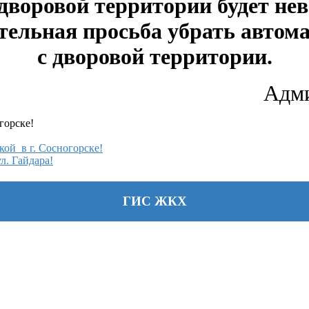
 дворовой территории будет не
тельная просьба
убрать авто
с дворовой территории.
Адм
горске!
ой в г. Сосногорске!
л. Гайдара!
ГИС ЖКХ