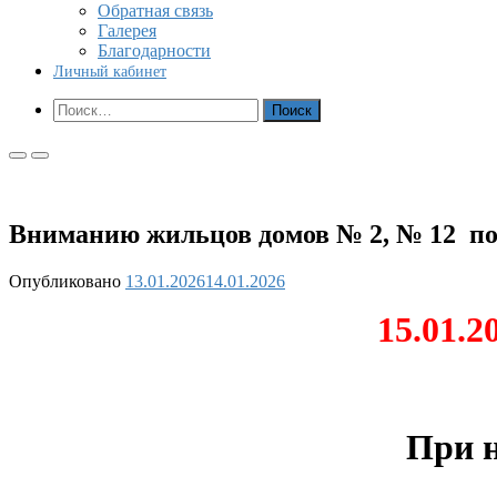
Обратная связь
Галерея
Благодарности
Личный кабинет
Показать
Найти:
форму
поиска
Основное
Основное
меню
меню
для
для
мобильных
ПК
Вниманию жильцов домов № 2, № 12 по у
Опубликовано
13.01.2026
14.01.2026
15.01.20
При н