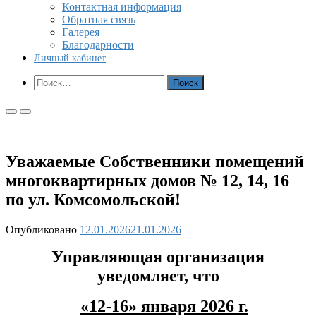
Контактная информация
Обратная связь
Галерея
Благодарности
Личный кабинет
Показать
Найти:
форму
поиска
Основное
Основное
меню
меню
для
для
мобильных
ПК
Уважаемые Собственники помещений
многоквартирных домов № 12, 14, 16
по ул. Комсомольской!
Опубликовано
12.01.2026
21.01.2026
Управляющая организация
уведомляет, что
«12-16» января 2026 г.