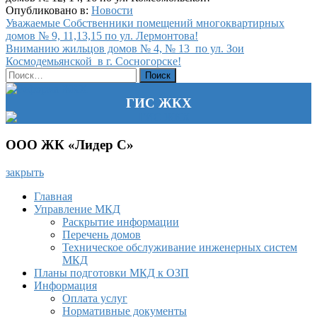
Опубликовано в:
Новости
Навигация
Уважаемые Собственники помещений многоквартирных
домов № 9, 11,13,15 по ул. Лермонтова!
по
Вниманию жильцов домов № 4, № 13 по ул. Зои
записям
Космодемьянской в г. Сосногорске!
Найти:
ГИС ЖКХ
ООО ЖК «Лидер С»
закрыть
Главная
Управление МКД
Раскрытие информации
Перечень домов
Техническое обслуживание инженерных систем
МКД
Планы подготовки МКД к ОЗП
Информация
Оплата услуг
Нормативные документы