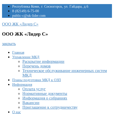
Перейти
Республика Коми, г. Сосногорск, ул. Гайдара, д.6
к
8 (82149) 6-75-00
содержимому
public-c@uk-lider.com
ООО ЖК «Лидер С»
ООО ЖК «Лидер С»
закрыть
Главная
Управление МКД
Раскрытие информации
Перечень домов
Техническое обслуживание инженерных систем
МКД
Планы подготовки МКД к ОЗП
Информация
Оплата услуг
Нормативные документы
Информация о собраниях
Вакансии
Приглашение к сотрудничеству
О нас