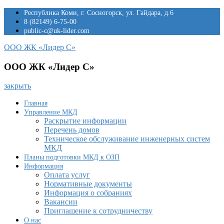
Перейти
Республика Коми, г. Сосногорск, ул. Гайдара, д.6
к
8 (82149) 6-75-00
содержимому
public-c@uk-lider.com
ООО ЖК «Лидер С»
ООО ЖК «Лидер С»
закрыть
Главная
Управление МКД
Раскрытие информации
Перечень домов
Техническое обслуживание инженерных систем
МКД
Планы подготовки МКД к ОЗП
Информация
Оплата услуг
Нормативные документы
Информация о собраниях
Вакансии
Приглашение к сотрудничеству
О нас