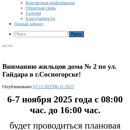
Контактная информация
Обратная связь
Галерея
Благодарности
Личный кабинет
Показать
Найти:
форму
поиска
Основное
Основное
меню
меню
для
для
мобильных
ПК
Вниманию жильцов дома № 2 по ул.
Гайдара в г.Сосногорске!
Опубликовано
03.11.2025
06.11.2025
6-7 ноября 2025 года с 08:00
час. до 16:00 час.
будет проводиться плановая