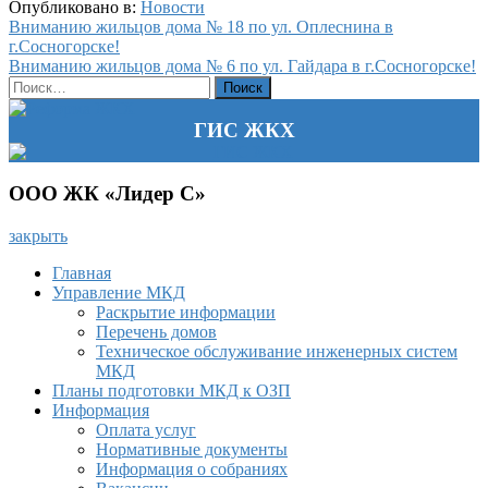
Опубликовано в:
Новости
Навигация
Вниманию жильцов дома № 18 по ул. Оплеснина в
г.Сосногорске!
по
Вниманию жильцов дома № 6 по ул. Гайдара в г.Сосногорске!
записям
Найти:
ГИС ЖКХ
ООО ЖК «Лидер С»
закрыть
Главная
Управление МКД
Раскрытие информации
Перечень домов
Техническое обслуживание инженерных систем
МКД
Планы подготовки МКД к ОЗП
Информация
Оплата услуг
Нормативные документы
Информация о собраниях