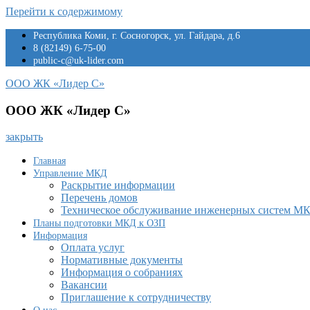
Перейти к содержимому
Республика Коми, г. Сосногорск, ул. Гайдара, д.6
8 (82149) 6-75-00
public-c@uk-lider.com
ООО ЖК «Лидер С»
ООО ЖК «Лидер С»
закрыть
Главная
Управление МКД
Раскрытие информации
Перечень домов
Техническое обслуживание инженерных систем М
Планы подготовки МКД к ОЗП
Информация
Оплата услуг
Нормативные документы
Информация о собраниях
Вакансии
Приглашение к сотрудничеству