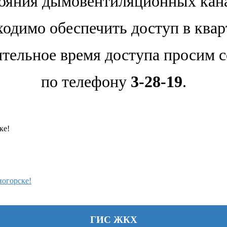
ояния дымовентиляционных кан
одимо обеспечить доступ в ква
тельное время доступа просим 
по телефону
3-28-19
.
ке!
ногорске!
ГИС ЖКХ