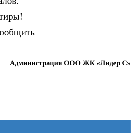
алов.
ртиры!
сообщить
Администрация ООО ЖК «Лидер С
»