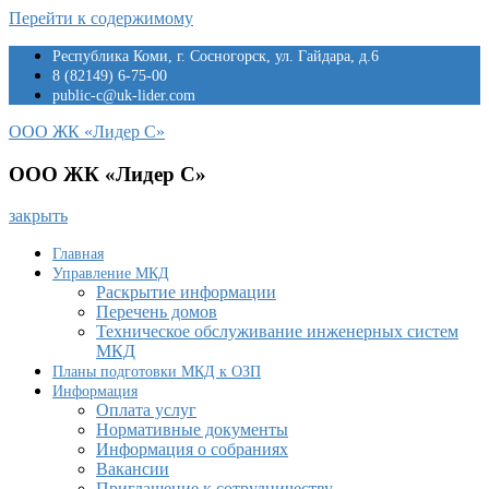
Перейти к содержимому
Республика Коми, г. Сосногорск, ул. Гайдара, д.6
8 (82149) 6-75-00
public-c@uk-lider.com
ООО ЖК «Лидер С»
ООО ЖК «Лидер С»
закрыть
Главная
Управление МКД
Раскрытие информации
Перечень домов
Техническое обслуживание инженерных систем
МКД
Планы подготовки МКД к ОЗП
Информация
Оплата услуг
Нормативные документы
Информация о собраниях
Вакансии
Приглашение к сотрудничеству