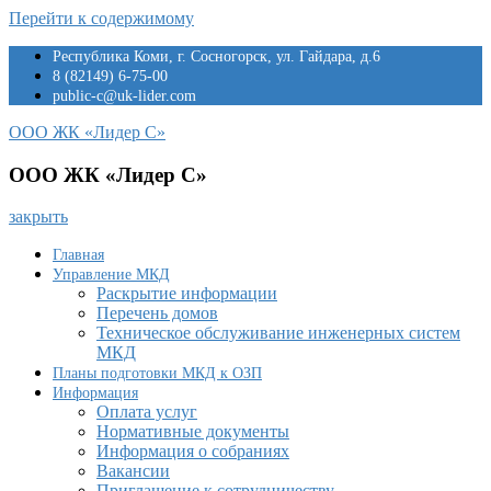
Перейти к содержимому
Республика Коми, г. Сосногорск, ул. Гайдара, д.6
8 (82149) 6-75-00
public-c@uk-lider.com
ООО ЖК «Лидер С»
ООО ЖК «Лидер С»
закрыть
Главная
Управление МКД
Раскрытие информации
Перечень домов
Техническое обслуживание инженерных систем
МКД
Планы подготовки МКД к ОЗП
Информация
Оплата услуг
Нормативные документы
Информация о собраниях
Вакансии
Приглашение к сотрудничеству