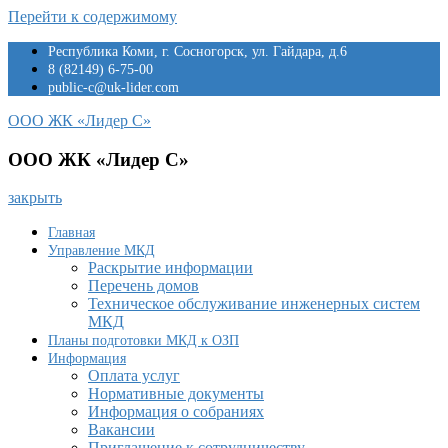
Перейти к содержимому
Республика Коми, г. Сосногорск, ул. Гайдара, д.6
8 (82149) 6-75-00
public-c@uk-lider.com
ООО ЖК «Лидер С»
ООО ЖК «Лидер С»
закрыть
Главная
Управление МКД
Раскрытие информации
Перечень домов
Техническое обслуживание инженерных систем
МКД
Планы подготовки МКД к ОЗП
Информация
Оплата услуг
Нормативные документы
Информация о собраниях
Вакансии
Приглашение к сотрудничеству