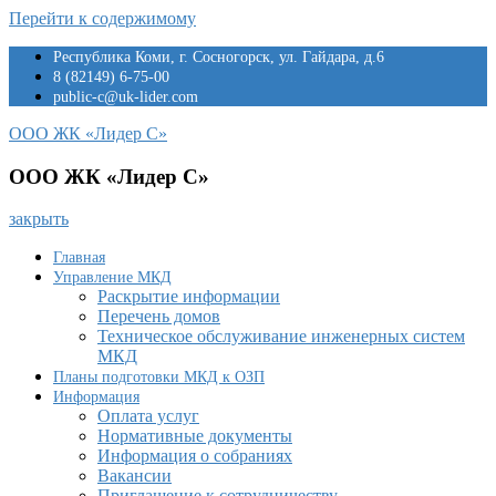
Перейти к содержимому
Республика Коми, г. Сосногорск, ул. Гайдара, д.6
8 (82149) 6-75-00
public-c@uk-lider.com
ООО ЖК «Лидер С»
ООО ЖК «Лидер С»
закрыть
Главная
Управление МКД
Раскрытие информации
Перечень домов
Техническое обслуживание инженерных систем
МКД
Планы подготовки МКД к ОЗП
Информация
Оплата услуг
Нормативные документы
Информация о собраниях
Вакансии
Приглашение к сотрудничеству