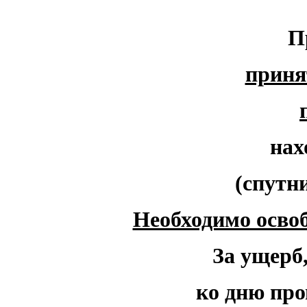
П
приня
нах
(спутн
Необходимо осво
За ущерб
ко дню про