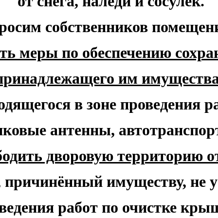
от снега, наледи и сосулек.
росим собственников помещен
ть меры по обеспечению сохра
принадлежащего им имуществ
одящегося в зоне проведения р
иковые антенны, автотранспорт 
бодить дворовую территорию о
, причинённый имуществу, не 
ведения работ по очистке крыш