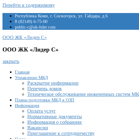
Перейти к содержимому
Республика Коми, г. Сосногорск, ул. Гайдара, д.6
8 (82149) 6-75-00
public-c@uk-lider.com
ООО ЖК «Лидер С»
ООО ЖК «Лидер С»
закрыть
Главная
Управление МКД
Раскрытие информации
Перечень домов
Техническое обслуживание инженерных систем М
Планы подготовки МКД к ОЗП
Информация
Оплата услуг
Нормативные документы
Информация о собраниях
Вакансии
Приглашение к сотрудничеству