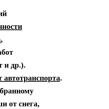
ий
нности
а
,
абот
и др.).
т автотранспорта
.
убранному
и от снега,