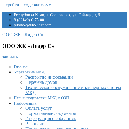
Перейти к содержимому
Республика Коми, г. Сосногорск, ул. Гайдара, д.6
8 (82149) 6-75-00
public-c@uk-lider.com
ООО ЖК «Лидер С»
ООО ЖК «Лидер С»
закрыть
Главная
Управление МКД
Раскрытие информации
Перечень домов
Техническое обслуживание инженерных систем
МКД
Планы подготовки МКД к ОЗП
Информация
Оплата услуг
Нормативные документы
Информация о собраниях
Вакансии
Приглашение к сотрудничеству