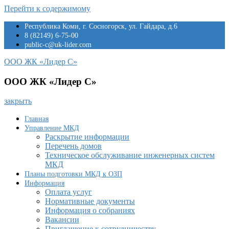
Перейти к содержимому
Республика Коми, г. Сосногорск, ул. Гайдара, д.6
8 (82149) 6-75-00
public-c@uk-lider.com
ООО ЖК «Лидер С»
ООО ЖК «Лидер С»
закрыть
Главная
Управление МКД
Раскрытие информации
Перечень домов
Техническое обслуживание инженерных систем
МКД
Планы подготовки МКД к ОЗП
Информация
Оплата услуг
Нормативные документы
Информация о собраниях
Вакансии
Приглашение к сотрудничеству