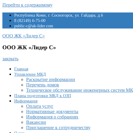
Перейти к содержимому
Республика Коми, г. Сосногорск, ул. Гайдара, д.6
8 (82149) 6-75-00
public-c@uk-lider.com
ООО ЖК «Лидер С»
ООО ЖК «Лидер С»
закрыть
Главная
Управление МКД
Раскрытие информации
Перечень домов
Техническое обслуживание инженерных систем М
Планы подготовки МКД к ОЗП
Информация
Оплата услуг
Нормативные документы
Информация о собраниях
Вакансии
Приглашение к сотрудничеству