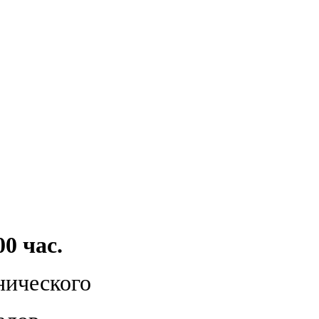
00 час.
нического