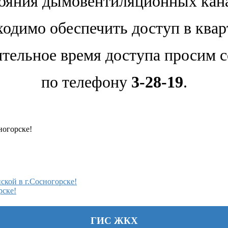
ояния дымовентиляционных кан
одимо обеспечить доступ в ква
тельное время доступа просим 
по телефону
3-28-19
.
ногорске!
кой в г.Сосногорске!
рске!
ГИС ЖКХ