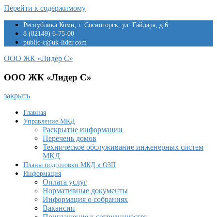
Перейти к содержимому
Республика Коми, г. Сосногорск, ул. Гайдара, д.6
8 (82149) 6-75-00
public-c@uk-lider.com
ООО ЖК «Лидер С»
ООО ЖК «Лидер С»
закрыть
Главная
Управление МКД
Раскрытие информации
Перечень домов
Техническое обслуживание инженерных систем
МКД
Планы подготовки МКД к ОЗП
Информация
Оплата услуг
Нормативные документы
Информация о собраниях
Вакансии
Приглашение к сотрудничеству