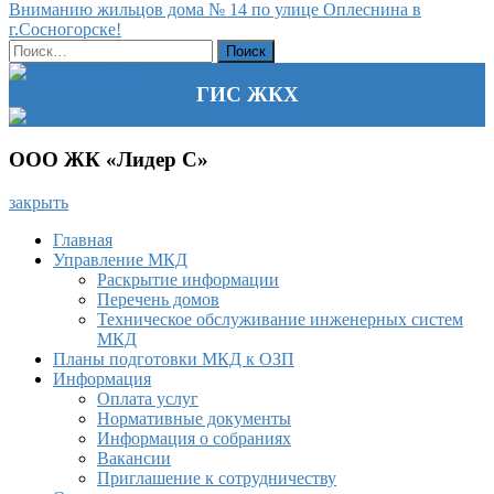
по
Вниманию жильцов дома № 14 по улице Оплеснина в
записям
г.Сосногорске!
Найти:
ГИС ЖКХ
ООО ЖК «Лидер С»
закрыть
Главная
Управление МКД
Раскрытие информации
Перечень домов
Техническое обслуживание инженерных систем
МКД
Планы подготовки МКД к ОЗП
Информация
Оплата услуг
Нормативные документы
Информация о собраниях
Вакансии
Приглашение к сотрудничеству