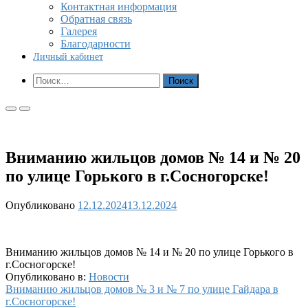
Контактная информация
Обратная связь
Галерея
Благодарности
Личный кабинет
Показать
Найти:
форму
поиска
Основное
Основное
меню
меню
для
для
мобильных
ПК
Вниманию жильцов домов № 14 и № 20
по улице Горького в г.Сосногорске!
Опубликовано
12.12.2024
13.12.2024
Вниманию жильцов домов № 14 и № 20 по улице Горького в
г.Сосногорске!
Опубликовано в:
Новости
Навигация
Вниманию жильцов домов № 3 и № 7 по улице Гайдара в
г.Сосногорске!