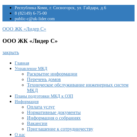
Перейти
Республика Коми, г. Сосногорск, ул. Гайдара, д.6
к
8 (82149) 6-75-00
содержимому
public-c@uk-lider.com
ООО ЖК «Лидер С»
ООО ЖК «Лидер С»
закрыть
Главная
Управление МКД
Раскрытие информации
Перечень домов
Техническое обслуживание инженерных систем
МКД
Планы подготовки МКД к ОЗП
Информация
Оплата услуг
Нормативные документы
Информация о собраниях
Вакансии
Приглашение к сотрудничеству
О нас