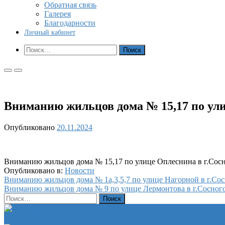
Обратная связь
Галерея
Благодарности
Личный кабинет
Показать
Найти:
форму
поиска
Основное
Основное
меню
меню
для
для
мобильных
ПК
Вниманию жильцов дома № 15,17 по ули
Опубликовано
20.11.2024
Вниманию жильцов дома № 15,17 по улице Оплеснина в г.Сосн
Опубликовано в:
Новости
Навигация
Вниманию жильцов дома № 1а,3,5,7 по улице Нагорной в г.Сос
Вниманию жильцов дома № 9 по улице Лермонтова в г.Сосного
по
Найти:
записям