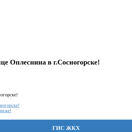
це Оплеснина в г.Сосногорске!
огорске!
ногорске!
рске!
ГИС ЖКХ