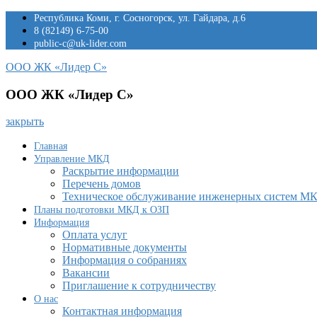
Перейти
Республика Коми, г. Сосногорск, ул. Гайдара, д.6
к
8 (82149) 6-75-00
содержимому
public-c@uk-lider.com
ООО ЖК «Лидер С»
ООО ЖК «Лидер С»
закрыть
Главная
Управление МКД
Раскрытие информации
Перечень домов
Техническое обслуживание инженерных систем М
Планы подготовки МКД к ОЗП
Информация
Оплата услуг
Нормативные документы
Информация о собраниях
Вакансии
Приглашение к сотрудничеству
О нас
Контактная информация