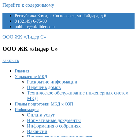
Перейти к содержимому
Республика Коми, г. Сосногорск, ул. Гайдара, д.6
8 (82149) 6-75-00
public-c@uk-lider.com
ООО ЖК «Лидер С»
ООО ЖК «Лидер С»
закрыть
Главная
Управление МКД
Раскрытие информации
Перечень домов
Техническое обслуживание инженерных систем
МКД
Планы подготовки МКД к ОЗП
Информация
Оплата услуг
Нормативные документы
Информация о собраниях
Вакансии
Приглашение к сотрудничеству