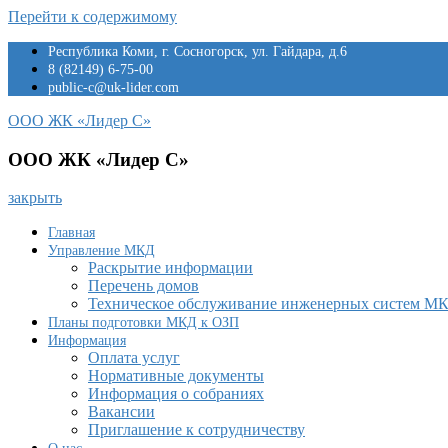
Перейти к содержимому
Республика Коми, г. Сосногорск, ул. Гайдара, д.6
8 (82149) 6-75-00
public-c@uk-lider.com
ООО ЖК «Лидер С»
ООО ЖК «Лидер С»
закрыть
Главная
Управление МКД
Раскрытие информации
Перечень домов
Техническое обслуживание инженерных систем М
Планы подготовки МКД к ОЗП
Информация
Оплата услуг
Нормативные документы
Информация о собраниях
Вакансии
Приглашение к сотрудничеству