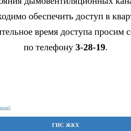
ояния дымовентиляционных кан
одимо обеспечить доступ в ква
тельное время доступа просим 
по телефону
3-28-19
.
рске!
ГИС ЖКХ