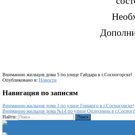
сост
Необх
Дополни
Вниманию жильцов дома 5 по улице Гайдара в г.Сосногорске!
Опубликовано в:
Новости
Навигация по записям
Вниманию жильцов дома 3 по улице Горького в г.Сосногорске!
Вниманию жильцов дома №14 по улице Оплеснина в г.Сосного
Найти: