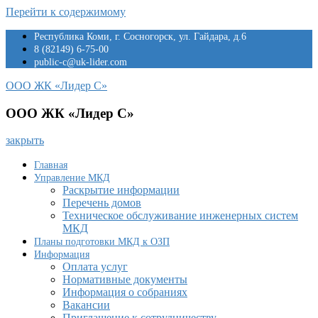
Перейти к содержимому
Республика Коми, г. Сосногорск, ул. Гайдара, д.6
8 (82149) 6-75-00
public-c@uk-lider.com
ООО ЖК «Лидер С»
ООО ЖК «Лидер С»
закрыть
Главная
Управление МКД
Раскрытие информации
Перечень домов
Техническое обслуживание инженерных систем
МКД
Планы подготовки МКД к ОЗП
Информация
Оплата услуг
Нормативные документы
Информация о собраниях
Вакансии
Приглашение к сотрудничеству