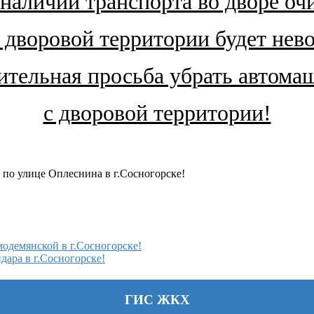
наличии транспорта во дворе оч
а дворовой территории будет нев
ительная просьба убрать автом
с дворовой территории!
по улице Оплеснина в г.Сосногорске!
одемянской в г.Сосногорске!
ара в г.Сосногорске!
ГИС ЖКХ