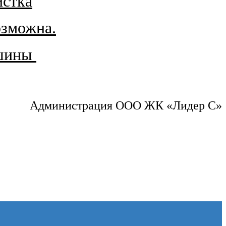
истка
озможна.
ашины
Администрация ООО ЖК «Лидер С»