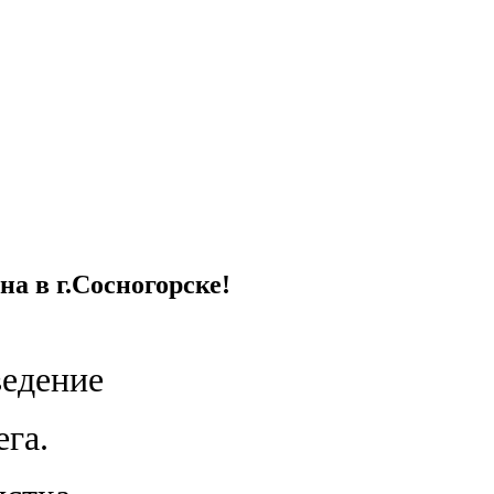
а в г.Сосногорске!
ведение
ега.