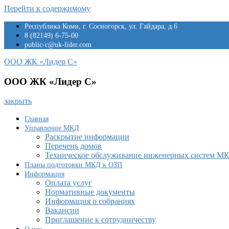
Перейти к содержимому
Республика Коми, г. Сосногорск, ул. Гайдара, д.6
8 (82149) 6-75-00
public-c@uk-lider.com
ООО ЖК «Лидер С»
ООО ЖК «Лидер С»
закрыть
Главная
Управление МКД
Раскрытие информации
Перечень домов
Техническое обслуживание инженерных систем М
Планы подготовки МКД к ОЗП
Информация
Оплата услуг
Нормативные документы
Информация о собраниях
Вакансии
Приглашение к сотрудничеству