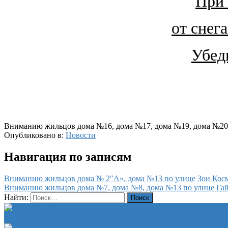
При 
от
снег
Убед
Вниманию жильцов дома №16, дома №17, дома №19, дома №20 
Опубликовано в:
Новости
Навигация по записям
Вниманию жильцов дома № 2″А», дома №13 по улице Зои Косм
Вниманию жильцов дома №7, дома №8, дома №13 по улице Гайд
Найти: