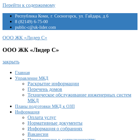
Перейти к содержимому
Республика Коми, г. Сосногорск, ул. Гайдара, д.6
8 (82149) 6-75-00
public-c@uk-lider.com
ООО ЖК «Лидер С»
ООО ЖК «Лидер С»
закрыть
Главная
Управление МКД
Раскрытие информации
Перечень домов
Техническое обслуживание инженерных систем
МКД
Планы подготовки МКД к ОЗП
Информация
Оплата услуг
Нормативные документы
Информация о собраниях
Вакансии
Приглашение к сотрудничеству