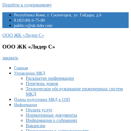
Перейти к содержимому
Республика Коми, г. Сосногорск, ул. Гайдара, д.6
8 (82149) 6-75-00
public-c@uk-lider.com
ООО ЖК «Лидер С»
ООО ЖК «Лидер С»
закрыть
Главная
Управление МКД
Раскрытие информации
Перечень домов
Техническое обслуживание инженерных систем
МКД
Планы подготовки МКД к ОЗП
Информация
Оплата услуг
Нормативные документы
Информация о собраниях
Вакансии
Приглашение к сотрудничеству