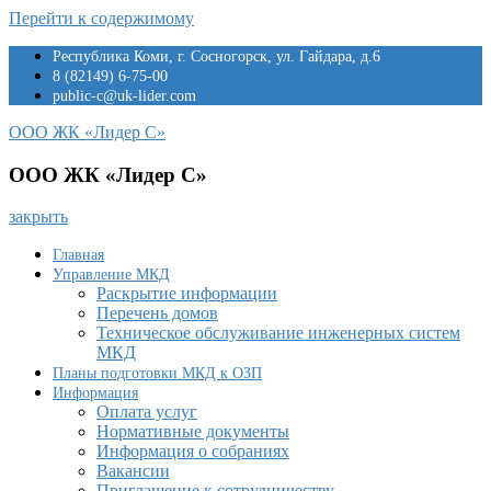
Перейти к содержимому
Республика Коми, г. Сосногорск, ул. Гайдара, д.6
8 (82149) 6-75-00
public-c@uk-lider.com
ООО ЖК «Лидер С»
ООО ЖК «Лидер С»
закрыть
Главная
Управление МКД
Раскрытие информации
Перечень домов
Техническое обслуживание инженерных систем
МКД
Планы подготовки МКД к ОЗП
Информация
Оплата услуг
Нормативные документы
Информация о собраниях
Вакансии
Приглашение к сотрудничеству