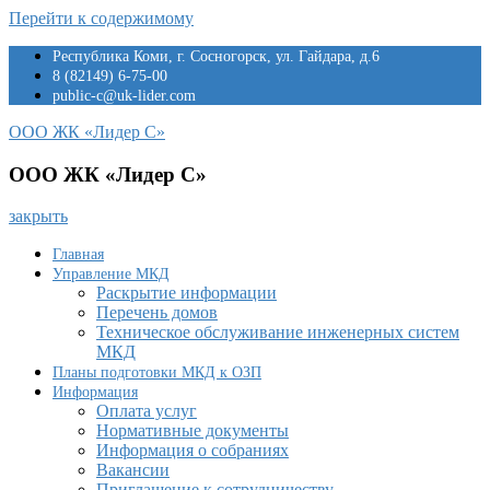
Перейти к содержимому
Республика Коми, г. Сосногорск, ул. Гайдара, д.6
8 (82149) 6-75-00
public-c@uk-lider.com
ООО ЖК «Лидер С»
ООО ЖК «Лидер С»
закрыть
Главная
Управление МКД
Раскрытие информации
Перечень домов
Техническое обслуживание инженерных систем
МКД
Планы подготовки МКД к ОЗП
Информация
Оплата услуг
Нормативные документы
Информация о собраниях
Вакансии
Приглашение к сотрудничеству