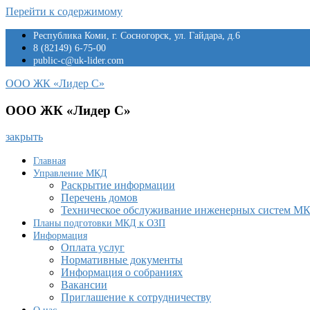
Перейти к содержимому
Республика Коми, г. Сосногорск, ул. Гайдара, д.6
8 (82149) 6-75-00
public-c@uk-lider.com
ООО ЖК «Лидер С»
ООО ЖК «Лидер С»
закрыть
Главная
Управление МКД
Раскрытие информации
Перечень домов
Техническое обслуживание инженерных систем М
Планы подготовки МКД к ОЗП
Информация
Оплата услуг
Нормативные документы
Информация о собраниях
Вакансии
Приглашение к сотрудничеству