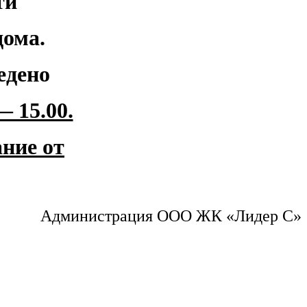
ти
дома.
едено
— 15.00.
ние от
Администрация ООО ЖК «Лидер С»