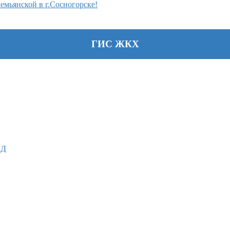
мьянской в г.Сосногорске!
ГИС ЖКХ
КД