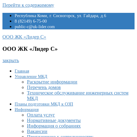
Перейти к содержимому
Республика Коми, г. Сосногорск, ул. Гайдара, д.6
8 (82149) 6-75-00
public-c@uk-lider.com
ООО ЖК «Лидер С»
ООО ЖК «Лидер С»
закрыть
Главная
Управление МКД
Раскрытие информации
Перечень домов
Техническое обслуживание инженерных систем
МКД
Планы подготовки МКД к ОЗП
Информация
Оплата услуг
Нормативные документы
Информация о собраниях
Вакансии
Приглашение к сотрудничеству