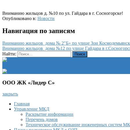
Вниманию жильцов д. №10 по ул. Гайдара в г. Сосногорске!
Опубликовано в:
Новости
Навигация по записям
Вниманию жильцов дома № 2″Б» по улице Зои Космодемьянско
Вниманию жильцов дома №12 по улице Гайдара в г.Сосногорс
Найти:
ООО ЖК «Лидер С»
закрыть
Главная
Управление МКД
Раскрытие информации
Перечень домов
Техническое обслуживание инженерных систем М
Планы подготовки МКД к ОЗП