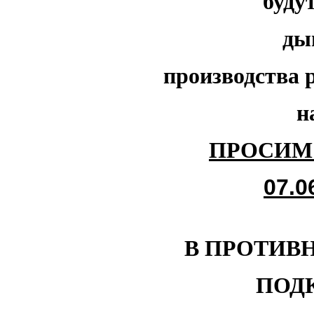
буду
ды
производства 
н
ПРОСИМ 
07.0
В ПРОТИВ
ПОД