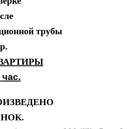
верке
сле
ционной
трубы
р.
КВАРТИРЫ
 час.
ОИЗВЕДЕНО
НОК.