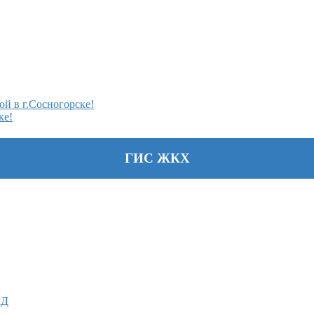
й в г.Сосногорске!
ке!
ГИС ЖКХ
КД