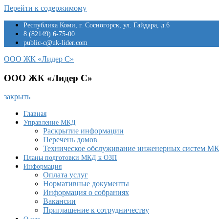
Перейти к содержимому
Республика Коми, г. Сосногорск, ул. Гайдара, д.6
8 (82149) 6-75-00
public-c@uk-lider.com
ООО ЖК «Лидер С»
ООО ЖК «Лидер С»
закрыть
Главная
Управление МКД
Раскрытие информации
Перечень домов
Техническое обслуживание инженерных систем М
Планы подготовки МКД к ОЗП
Информация
Оплата услуг
Нормативные документы
Информация о собраниях
Вакансии
Приглашение к сотрудничеству