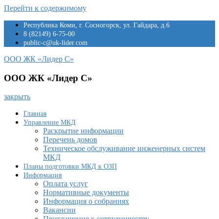
Перейти к содержимому
Республика Коми, г. Сосногорск, ул. Гайдара, д.6
8 (82149) 6-75-00
public-c@uk-lider.com
ООО ЖК «Лидер С»
ООО ЖК «Лидер С»
закрыть
Главная
Управление МКД
Раскрытие информации
Перечень домов
Техническое обслуживание инженерных систем
МКД
Планы подготовки МКД к ОЗП
Информация
Оплата услуг
Нормативные документы
Информация о собраниях
Вакансии
Приглашение к сотрудничеству