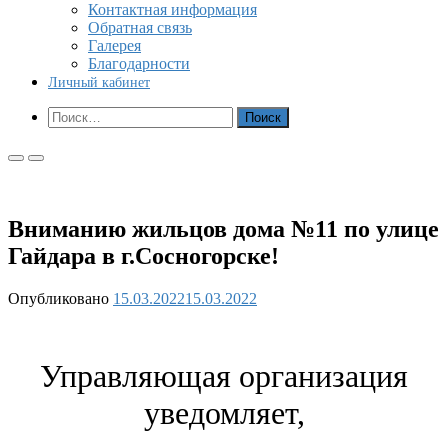
Контактная информация
Обратная связь
Галерея
Благодарности
Личный кабинет
Показать
Найти:
форму
поиска
Основное
Основное
меню
меню
для
для
мобильных
ПК
Вниманию жильцов дома №11 по улице
Гайдара в г.Сосногорске!
Опубликовано
15.03.2022
15.03.2022
Управляющая организация
уведомляет,