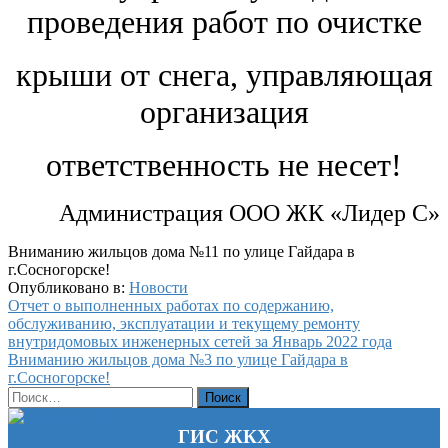
проведения работ по очистке
крыши от снега,
управляющая
организация
ответственность не несет!
Администрация ООО ЖК «Лидер С»
Вниманию жильцов дома №11 по улице Гайдара в
г.Сосногорске!
Опубликовано в:
Новости
Навигация
Отчет о выполненных работах по содержанию,
обслуживанию, эксплуатации и текущему ремонту
по
внутридомовых инженерных сетей за Январь 2022 года
записям
Вниманию жильцов дома №3 по улице Гайдара в
г.Сосногорске!
Найти:
ГИС ЖКХ