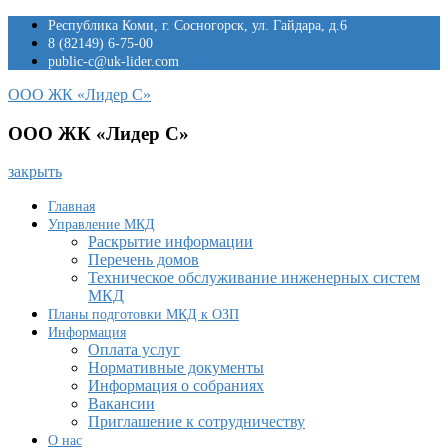
Перейти
Республика Коми, г. Сосногорск, ул. Гайдара, д.6
к
8 (82149) 6-75-00
содержимому
public-c@uk-lider.com
ООО ЖК «Лидер С»
ООО ЖК «Лидер С»
закрыть
Главная
Управление МКД
Раскрытие информации
Перечень домов
Техническое обслуживание инженерных систем
МКД
Планы подготовки МКД к ОЗП
Информация
Оплата услуг
Нормативные документы
Информация о собраниях
Вакансии
Приглашение к сотрудничеству
О нас