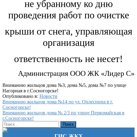
не убранному
ко дню
проведения работ по очистке
крыши от снега,
управляющая
организация
ответственность не несет!
Администрация ООО ЖК «Лидер С»
Вниманию жильцов дома №3, дома №5, дома №7 по улице
Нагорная в г.Сосногорске!
Опубликовано в:
Новости
Навигация
Вниманию жильцов дома №14 по ул. Оплеснина в г.
Сосногорске!
по
Вниманию жильцов дома № 2/3 по улице Первомайская в
записям
г.Сосногорске!
Найти:
ГИС ЖКХ