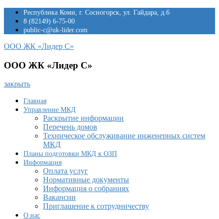
Перейти
Республика Коми, г. Сосногорск, ул. Гайдара, д.6
к
8 (82149) 6-75-00
содержимому
public-c@uk-lider.com
ООО ЖК «Лидер С»
ООО ЖК «Лидер С»
закрыть
Главная
Управление МКД
Раскрытие информации
Перечень домов
Техническое обслуживание инженерных систем
МКД
Планы подготовки МКД к ОЗП
Информация
Оплата услуг
Нормативные документы
Информация о собраниях
Вакансии
Приглашение к сотрудничеству
О нас