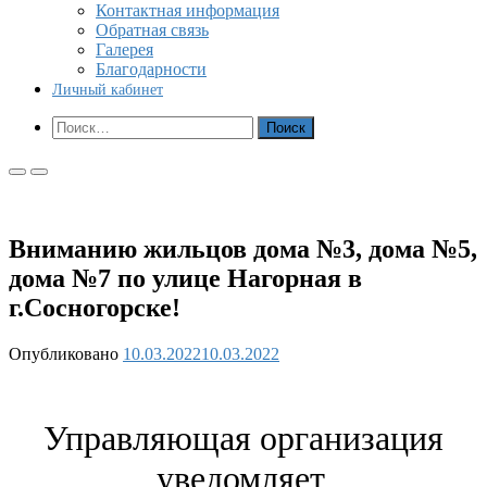
Контактная информация
Обратная связь
Галерея
Благодарности
Личный кабинет
Показать
Найти:
форму
поиска
Основное
Основное
меню
меню
для
для
мобильных
ПК
Вниманию жильцов дома №3, дома №5,
дома №7 по улице Нагорная в
г.Сосногорске!
Опубликовано
10.03.2022
10.03.2022
Управляющая организация
уведомляет,