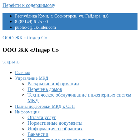
Перейти к содержимому
Республика Коми, г. Сосногорск, ул. Гайдара, д.6
8 (82149) 6-75-00
public-c@uk-lider.com
ООО ЖК «Лидер С»
ООО ЖК «Лидер С»
закрыть
Главная
Управление МКД
Раскрытие информации
Перечень домов
Техническое обслуживание инженерных систем
МКД
Планы подготовки МКД к ОЗП
Информация
Оплата услуг
Нормативные документы
Информация о собраниях
Вакансии
Приглашение к сотрудничеству