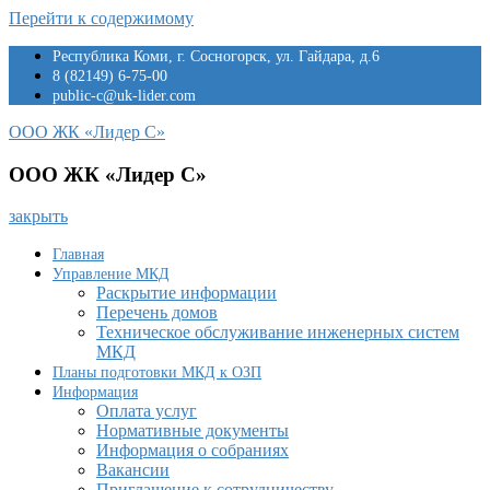
Перейти к содержимому
Республика Коми, г. Сосногорск, ул. Гайдара, д.6
8 (82149) 6-75-00
public-c@uk-lider.com
ООО ЖК «Лидер С»
ООО ЖК «Лидер С»
закрыть
Главная
Управление МКД
Раскрытие информации
Перечень домов
Техническое обслуживание инженерных систем
МКД
Планы подготовки МКД к ОЗП
Информация
Оплата услуг
Нормативные документы
Информация о собраниях
Вакансии
Приглашение к сотрудничеству