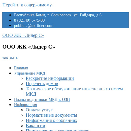
Перейти к содержимому
Республика Коми, г. Сосногорск, ул. Гайдара, д.6
8 (82149) 6-75-00
public-c@uk-lider.com
ООО ЖК «Лидер С»
ООО ЖК «Лидер С»
закрыть
Главная
Управление МКД
Раскрытие информации
Перечень домов
Техническое обслуживание инженерных систем
МКД
Планы подготовки МКД к ОЗП
Информация
Оплата услуг
Нормативные документы
Информация о собраниях
Вакансии
Приглашение к сотрудничеству