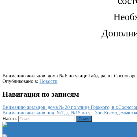
сост
Необх
Дополни
Вниманию жильцов дома № 6 по улице Гайдара, в г.Сосногорс
Опубликовано в:
Новости
Навигация по записям
Вниманию жильцов дома № 20 по улице Горького, в г.Сосного
Вниманию жильцов под. №7, д. №15 по ул. Зои Космодемьянско
Найти: