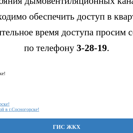
ояния дымовентиляционных кан
одимо обеспечить доступ в ква
тельное время доступа просим 
по телефону
3-28-19
.
ке!
рске!
й в г.Сосногорске!
ГИС ЖКХ