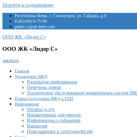
Перейти к содержимому
Республика Коми, г. Сосногорск, ул. Гайдара, д.6
8 (82149) 6-75-00
public-c@uk-lider.com
ООО ЖК «Лидер С»
ООО ЖК «Лидер С»
закрыть
Главная
Управление МКД
Раскрытие информации
Перечень домов
Техническое обслуживание инженерных систем М
Планы подготовки МКД к ОЗП
Информация
Оплата услуг
Нормативные документы
Информация о собраниях
Вакансии
Приглашение к сотрудничеству