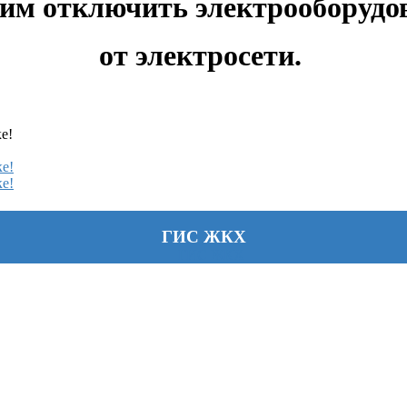
им отключить электрооборудо
от электросети.
е!
е!
е!
ГИС ЖКХ