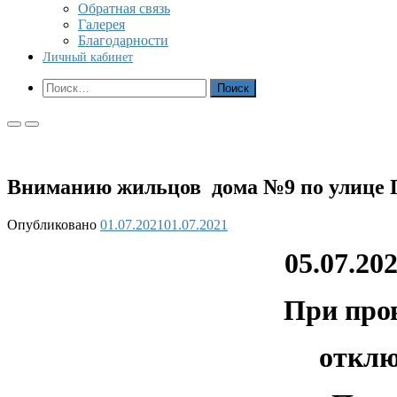
Обратная связь
Галерея
Благодарности
Личный кабинет
Показать
Найти:
форму
поиска
Основное
Основное
меню
меню
для
для
мобильных
ПК
Вниманию жильцов дома №9 по улице Га
Опубликовано
01.07.2021
01.07.2021
05.07.20
При про
отклю