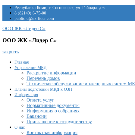
Перейти
Республика Коми, г. Сосногорск, ул. Гайдара, д.6
к
8 (82149) 6-75-00
содержимому
public-c@uk-lider.com
ООО ЖК «Лидер С»
ООО ЖК «Лидер С»
закрыть
Главная
Управление МКД
Раскрытие информации
Перечень домов
Техническое обслуживание инженерных систем М
Планы подготовки МКД к ОЗП
Информация
Оплата услуг
Нормативные документы
Информация о собраниях
Вакансии
Приглашение к сотрудничеству
О нас
Контактная информация