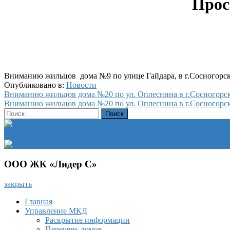
Прос
Вниманию жильцов дома №9 по улице Гайдара, в г.Сосногорск
Опубликовано в:
Новости
Навигация
Вниманию жильцов дома №20 по ул. Оплеснина в г.Сосногорск
Вниманию жильцов дома №20 по ул. Оплеснина в г.Сосногорск
по
Найти:
записям
ООО ЖК «Лидер С»
закрыть
Главная
Управление МКД
Раскрытие информации
Перечень домов