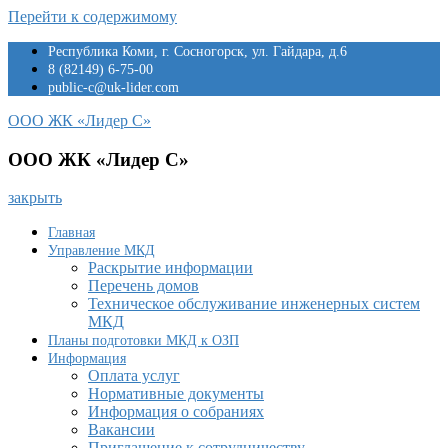
Перейти к содержимому
Республика Коми, г. Сосногорск, ул. Гайдара, д.6
8 (82149) 6-75-00
public-c@uk-lider.com
ООО ЖК «Лидер С»
ООО ЖК «Лидер С»
закрыть
Главная
Управление МКД
Раскрытие информации
Перечень домов
Техническое обслуживание инженерных систем
МКД
Планы подготовки МКД к ОЗП
Информация
Оплата услуг
Нормативные документы
Информация о собраниях
Вакансии
Приглашение к сотрудничеству