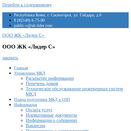
Перейти к содержимому
Республика Коми, г. Сосногорск, ул. Гайдара, д.6
8 (82149) 6-75-00
public-c@uk-lider.com
ООО ЖК «Лидер С»
ООО ЖК «Лидер С»
закрыть
Главная
Управление МКД
Раскрытие информации
Перечень домов
Техническое обслуживание инженерных систем
МКД
Планы подготовки МКД к ОЗП
Информация
Оплата услуг
Нормативные документы
Информация о собраниях
Вакансии
Приглашение к сотрудничеству