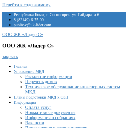
Перейти к содержимому
Республика Коми, г. Сосногорск, ул. Гайдара, д.6
8 (82149) 6-75-00
public-c@uk-lider.com
ООО ЖК «Лидер С»
ООО ЖК «Лидер С»
закрыть
Главная
Управление МКД
Раскрытие информации
Перечень домов
Техническое обслуживание инженерных систем
МКД
Планы подготовки МКД к ОЗП
Информация
Оплата услуг
Нормативные документы
Информация о собраниях
Вакансии
Приглашение к сотрудничеству