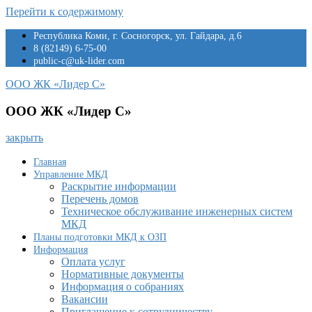
Перейти к содержимому
Республика Коми, г. Сосногорск, ул. Гайдара, д.6
8 (82149) 6-75-00
public-c@uk-lider.com
ООО ЖК «Лидер С»
ООО ЖК «Лидер С»
закрыть
Главная
Управление МКД
Раскрытие информации
Перечень домов
Техническое обслуживание инженерных систем
МКД
Планы подготовки МКД к ОЗП
Информация
Оплата услуг
Нормативные документы
Информация о собраниях
Вакансии
Приглашение к сотрудничеству