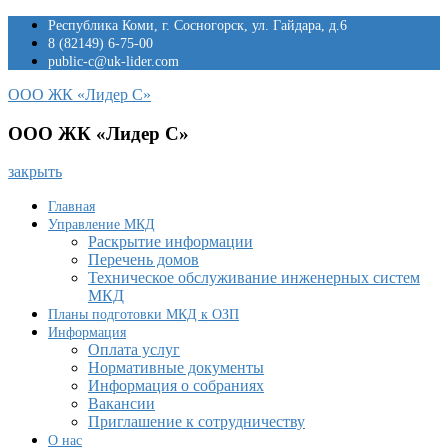
Перейти
Республика Коми, г. Сосногорск, ул. Гайдара, д.6
к
8 (82149) 6-75-00
содержимому
public-c@uk-lider.com
ООО ЖК «Лидер С»
ООО ЖК «Лидер С»
закрыть
Главная
Управление МКД
Раскрытие информации
Перечень домов
Техническое обслуживание инженерных систем
МКД
Планы подготовки МКД к ОЗП
Информация
Оплата услуг
Нормативные документы
Информация о собраниях
Вакансии
Приглашение к сотрудничеству
О нас