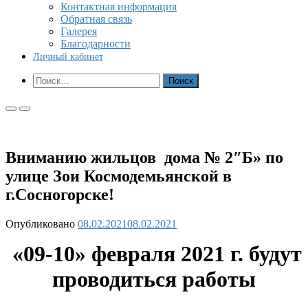
Контактная информация
Обратная связь
Галерея
Благодарности
Личный кабинет
Показать
Найти:
форму
поиска
Основное
Основное
меню
меню
для
для
мобильных
ПК
Вниманию жильцов дома № 2″Б» по
улице Зои Космодемьянской в
г.Сосногорске!
Опубликовано
08.02.2021
08.02.2021
«09-10» февраля 2021 г. будут
проводиться работы