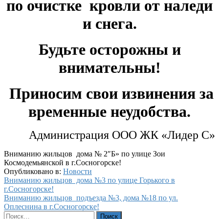
по очистке кровли
от наледи
и снега.
Будьте осторожны и
внимательны!
Приносим свои извинения
за
временные неудобства.
Администрация ООО ЖК «Лидер С»
Вниманию жильцов дома № 2″Б» по улице Зои
Космодемьянской в г.Сосногорске!
Опубликовано в:
Новости
Навигация
Вниманию жильцов дома №3 по улице Горького в
г.Сосногорске!
по
Вниманию жильцов подъезда №3, дома №18 по ул.
записям
Оплеснина в г.Сосногорске!
Найти: