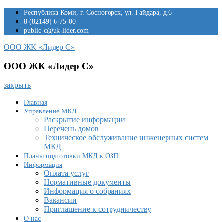
Перейти
Республика Коми, г. Сосногорск, ул. Гайдара, д.6
к
8 (82149) 6-75-00
содержимому
public-c@uk-lider.com
ООО ЖК «Лидер С»
ООО ЖК «Лидер С»
закрыть
Главная
Управление МКД
Раскрытие информации
Перечень домов
Техническое обслуживание инженерных систем
МКД
Планы подготовки МКД к ОЗП
Информация
Оплата услуг
Нормативные документы
Информация о собраниях
Вакансии
Приглашение к сотрудничеству
О нас