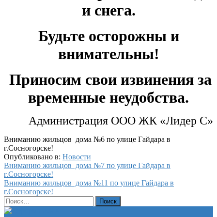
и снега.
Будьте осторожны и
внимательны!
Приносим свои извинения
за
временные неудобства.
Администрация ООО ЖК «Лидер С»
Вниманию жильцов дома №6 по улице Гайдара в
г.Сосногорске!
Опубликовано в:
Новости
Навигация
Вниманию жильцов дома №7 по улице Гайдара в
г.Сосногорске!
по
Вниманию жильцов дома №11 по улице Гайдара в
записям
г.Сосногорске!
Найти: