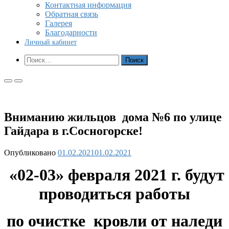
Контактная информация
Обратная связь
Галерея
Благодарности
Личный кабинет
Показать
Найти:
форму
поиска
Основное
Основное
меню
меню
для
для
мобильных
ПК
Вниманию жильцов дома №6 по улице
Гайдара в г.Сосногорске!
Опубликовано
01.02.2021
01.02.2021
«02-03» февраля 2021 г. будут
проводиться работы
по очистке кровли
от наледи