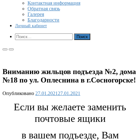
Контактная информация
Обратная связь
Галерея
Благодарности
Личный кабинет
Показать
Найти:
форму
поиска
Основное
Основное
меню
меню
для
для
мобильных
ПК
Вниманию жильцов подъезда №2, дома
№18 по ул. Оплеснина в г.Сосногорске!
Опубликовано
27.01.2021
27.01.2021
Если вы желаете заменить
почтовые ящики
в вашем подъезде, Вам