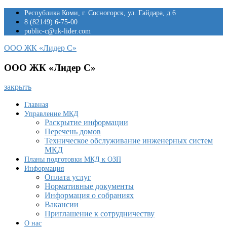
Перейти
Республика Коми, г. Сосногорск, ул. Гайдара, д.6
к
8 (82149) 6-75-00
содержимому
public-c@uk-lider.com
ООО ЖК «Лидер С»
ООО ЖК «Лидер С»
закрыть
Главная
Управление МКД
Раскрытие информации
Перечень домов
Техническое обслуживание инженерных систем
МКД
Планы подготовки МКД к ОЗП
Информация
Оплата услуг
Нормативные документы
Информация о собраниях
Вакансии
Приглашение к сотрудничеству
О нас