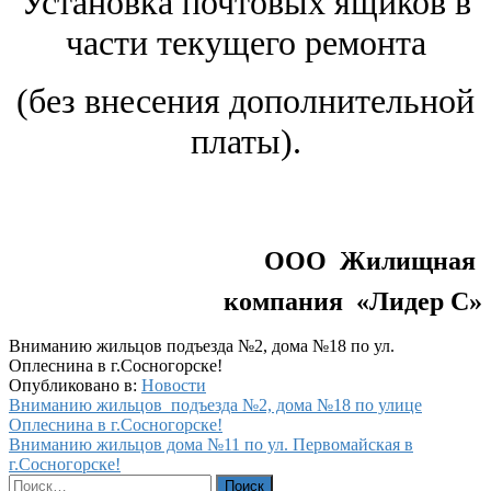
Установка почтовых ящиков в
части текущего ремонта
(без внесения дополнительной
платы).
ООО Жилищная
компания «Лидер С»
Вниманию жильцов подъезда №2, дома №18 по ул.
Оплеснина в г.Сосногорске!
Опубликовано в:
Новости
Навигация
Вниманию жильцов подъезда №2, дома №18 по улице
Оплеснина в г.Сосногорске!
по
Вниманию жильцов дома №11 по ул. Первомайская в
записям
г.Сосногорске!
Найти: